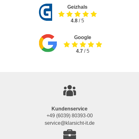
Geizhals
4.8
/ 5
Google
4.7
/ 5
Kundenservice
+49 (6039) 80393-00
service@klarsicht-it.de