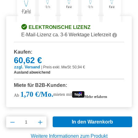
ELEKTRONISCHE LIZENZ
E-Mail-Lizenz ca. 3-6 Werktage Lieferzeit
Kaufen:
60,62 €
zzgl. Versand
|
Preis exkl. MwSt: 50,94 €
Ausland abweichend
Miete für B2B-Kunden:
1,70 €/Mo.
mieten mit
Ab
Mehr erfahren
Produkt Anzahl: Gib den gewünschten Wert e
In den Warenkorb
Weitere Informationen zum Produkt