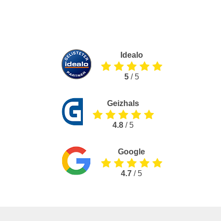
Idealo
5
/ 5
Geizhals
4.8
/ 5
Google
4.7
/ 5