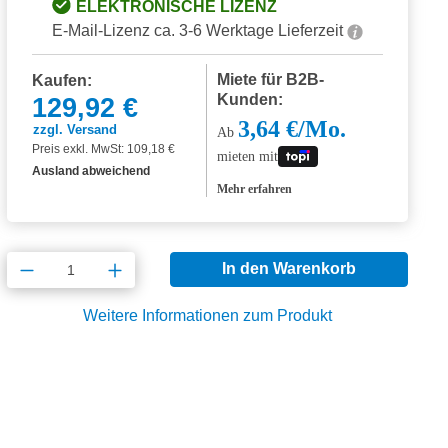
ELEKTRONISCHE LIZENZ
E-Mail-Lizenz ca. 3-6 Werktage Lieferzeit
Miete für B2B-
Kaufen:
Kunden:
129,92 €
3,64 €/Mo.
zzgl. Versand
Ab
Preis exkl. MwSt: 109,18 €
mieten mit
Ausland abweichend
Mehr erfahren
Produkt Anzahl: Gib den gewünschten Wert
In den Warenkorb
Weitere Informationen zum Produkt