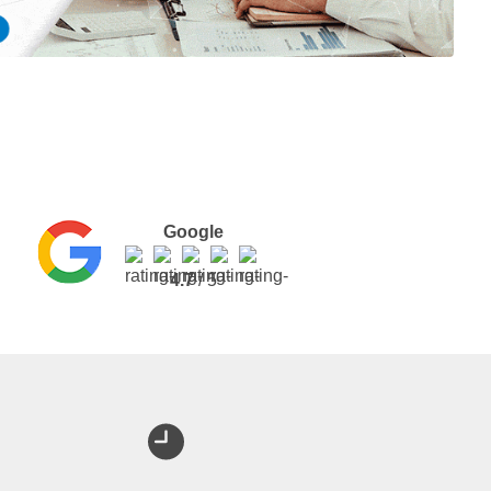
Google
4.7
/ 5