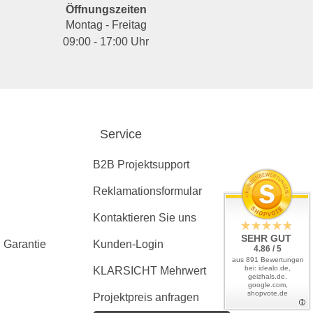
Öffnungszeiten
Montag - Freitag
09:00 - 17:00 Uhr
Service
B2B Projektsupport
Reklamationsformular
Kontaktieren Sie uns
SEHR GUT
 Garantie
Kunden-Login
4.86 / 5
aus 891 Bewertungen
bei: idealo.de,
KLARSICHT Mehrwert
geizhals.de,
google.com,
shopvote.de
Projektpreis anfragen