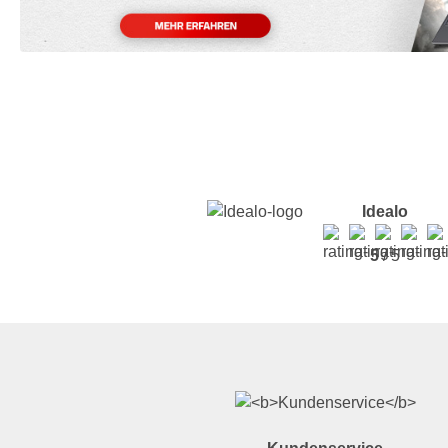
Idealo
5
/ 5