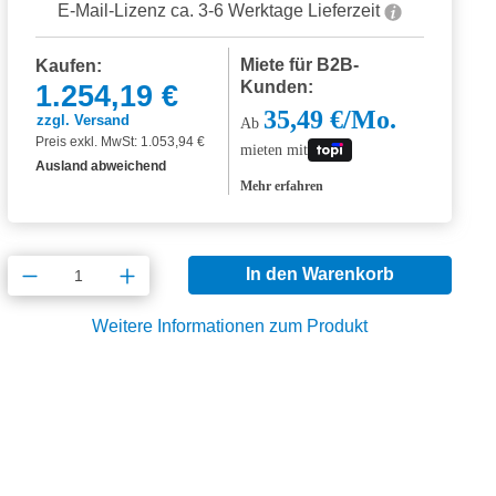
E-Mail-Lizenz ca. 3-6 Werktage Lieferzeit
Miete für B2B-
Kaufen:
Kunden:
1.254,19 €
35,49 €/Mo.
zzgl. Versand
Ab
Preis exkl. MwSt: 1.053,94 €
mieten mit
Ausland abweichend
Mehr erfahren
Produkt Anzahl: Gib den gewünschten Wert
In den Warenkorb
Weitere Informationen zum Produkt