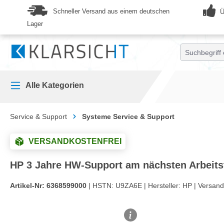
springen
Zur Hauptnavigation springen
Schneller Versand aus einem deutschen
Ü
Lager
Alle Kategorien
Service & Support
Systeme Service & Support
VERSANDKOSTENFREI
HP 3 Jahre HW-Support am nächsten Arbeitst
Artikel-Nr:
6368599000
| HSTN:
U9ZA6E |
Hersteller:
HP |
Versand