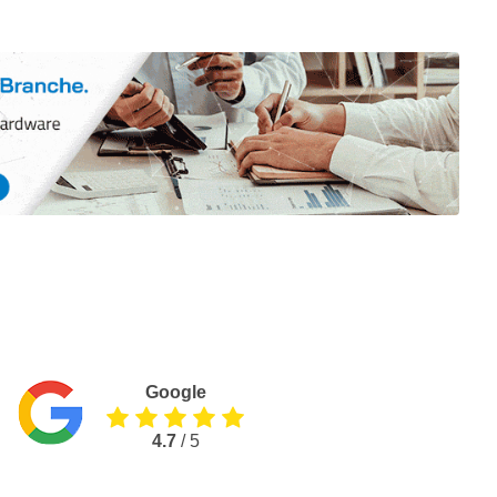
Google
4.7
/ 5