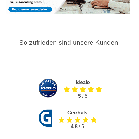
So zufrieden sind unsere Kunden:
Idealo
5
/ 5
Geizhals
4.8
/ 5