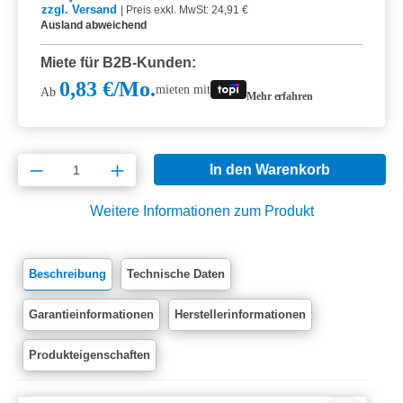
zzgl. Versand
|
Preis exkl. MwSt: 24,91 €
Ausland abweichend
Miete für B2B-Kunden:
0,83 €/Mo.
mieten mit
Ab
Mehr erfahren
Produkt Anzahl: Gib den gewünschten Wert e
In den Warenkorb
Weitere Informationen zum Produkt
Beschreibung
Technische Daten
Garantieinformationen
Herstellerinformationen
Produkteigenschaften