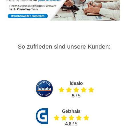
So zufrieden sind unsere Kunden:
Idealo
5
/ 5
Geizhals
4.8
/ 5