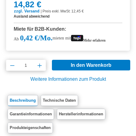
14,82 €
zzgl. Versand
|
Preis exkl. MwSt: 12,45 €
Ausland abweichend
Miete für B2B-Kunden:
0,42 €/Mo.
mieten mit
Ab
Mehr erfahren
Produkt Anzahl: Gib den gewünschten Wert e
In den Warenkorb
Weitere Informationen zum Produkt
Beschreibung
Technische Daten
Garantieinformationen
Herstellerinformationen
Produkteigenschaften