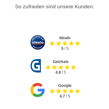
So zufrieden sind unsere Kunden:
Idealo
5
/ 5
Geizhals
4.8
/ 5
Google
4.7
/ 5