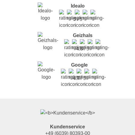
Idealo
5
/ 5
Geizhals
4.8
/ 5
Google
4.7
/ 5
Kundenservice
+49 (6039) 80393-00