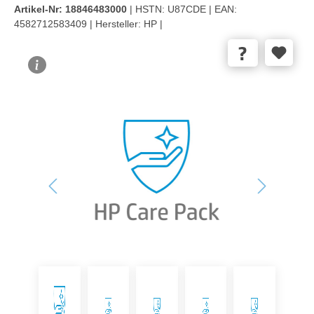
Artikel-Nr:
18846483000
| HSTN:
U87CDE |
EAN:
4582712583409 |
Hersteller:
HP |
Bildergalerie überspringen