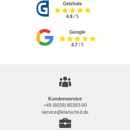
Geizhals
4.8
/ 5
Google
4.7
/ 5
Kundenservice
+49 (6039) 80393-00
service@klarsicht-it.de