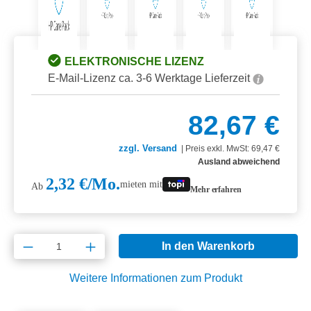
ELEKTRONISCHE LIZENZ
E-Mail-Lizenz ca. 3-6 Werktage Lieferzeit
82,67 €
zzgl. Versand
|
Preis exkl. MwSt: 69,47 €
Ausland abweichend
2,32 €/Mo.
mieten mit
Ab
Mehr erfahren
Produkt Anzahl: Gib den gewünschten Wert e
In den Warenkorb
Weitere Informationen zum Produkt