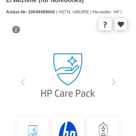
Artikel-Nr:
20649489000
| HSTN:
U86XRE |
Hersteller:
HP |
Bildergalerie überspringen