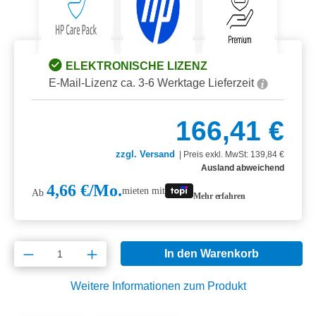
ELEKTRONISCHE LIZENZ
E-Mail-Lizenz ca. 3-6 Werktage Lieferzeit
166,41 €
zzgl. Versand
|
Preis exkl. MwSt: 139,84 €
Ausland abweichend
4,66 €/Mo.
mieten mit
Ab
Mehr erfahren
Produkt Anzahl: Gib den gewünschten Wert e
In den Warenkorb
Weitere Informationen zum Produkt