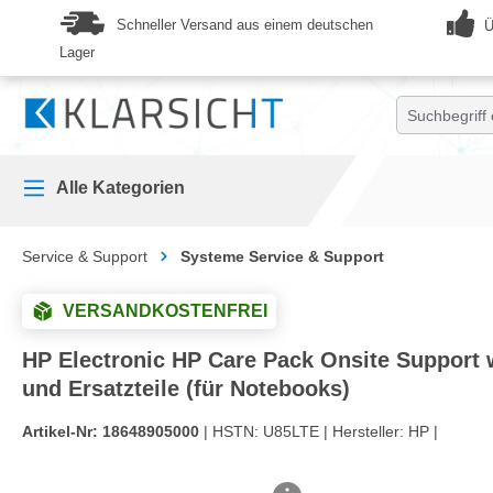
springen
Zur Hauptnavigation springen
Schneller Versand aus einem deutschen
Ü
Lager
Alle Kategorien
Service & Support
Systeme Service & Support
VERSANDKOSTENFREI
HP Electronic HP Care Pack Onsite Support w
und Ersatzteile (für Notebooks)
Artikel-Nr:
18648905000
| HSTN:
U85LTE |
Hersteller:
HP |