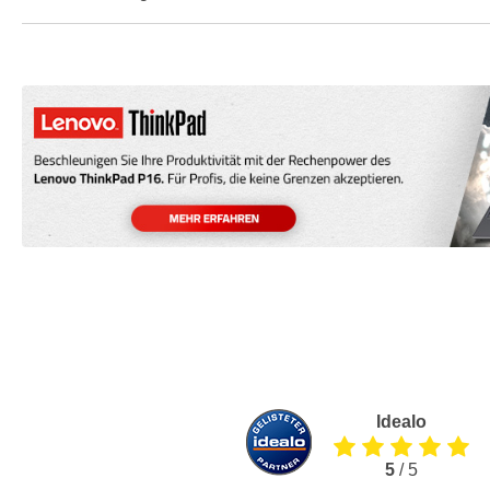
Idealo
5
/ 5