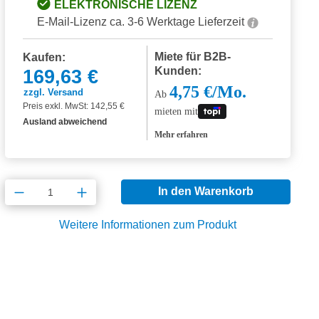
ELEKTRONISCHE LIZENZ
E-Mail-Lizenz ca. 3-6 Werktage Lieferzeit
Miete für B2B-
Kaufen:
Kunden:
169,63 €
4,75 €/Mo.
zzgl. Versand
Ab
Preis exkl. MwSt: 142,55 €
mieten mit
Ausland abweichend
Mehr erfahren
Produkt Anzahl: Gib den gewünschten Wert
In den Warenkorb
Weitere Informationen zum Produkt