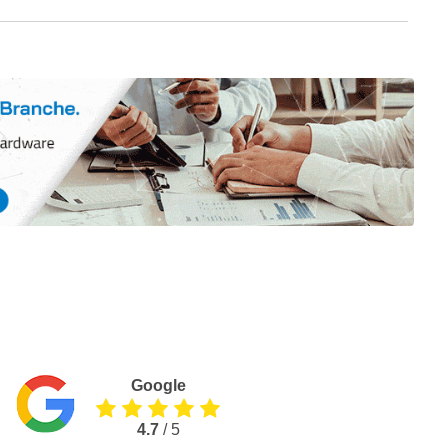
Google
4.7
/ 5