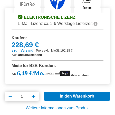
ELEKTRONISCHE LIZENZ
E-Mail-Lizenz ca. 3-6 Werktage Lieferzeit
Kaufen:
228,69 €
zzgl. Versand
|
Preis exkl. MwSt: 192,18 €
Ausland abweichend
Miete für B2B-Kunden:
6,49 €/Mo.
mieten mit
Ab
Mehr erfahren
Produkt Anzahl: Gib den gewünschten Wert e
In den Warenkorb
Weitere Informationen zum Produkt