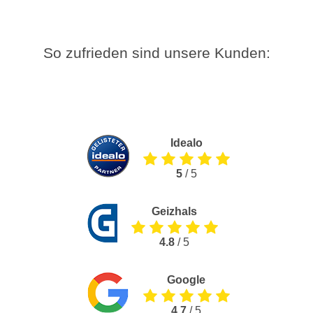
So zufrieden sind unsere Kunden:
Idealo
5
/ 5
Geizhals
4.8
/ 5
Google
4.7
/ 5