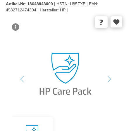
Artikel-Nr:
18648943000
| HSTN:
U85ZXE |
EAN:
4582712474394 |
Hersteller:
HP |
Bildergalerie überspringen