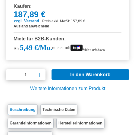
Kaufen:
187,89 €
zzgl. Versand
|
Preis exkl. MwSt: 157,89 €
Ausland abweichend
Miete für B2B-Kunden:
5,49 €/Mo.
mieten mit
Ab
Mehr erfahren
Produkt Anzahl: Gib den gewünschten Wert e
In den Warenkorb
Weitere Informationen zum Produkt
Beschreibung
Technische Daten
Garantieinformationen
Herstellerinformationen