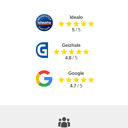
Idealo
5
/ 5
Geizhals
4.8
/ 5
Google
4.7
/ 5