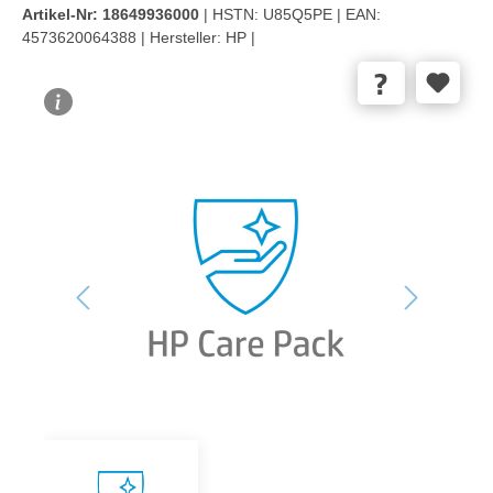
Artikel-Nr:
18649936000
| HSTN:
U85Q5PE |
EAN:
4573620064388 |
Hersteller:
HP |
Bildergalerie überspringen