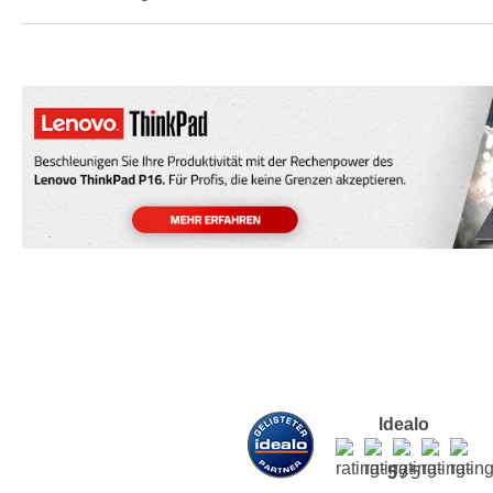
Idealo
5
/ 5