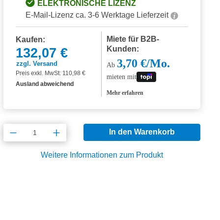
ELEKTRONISCHE LIZENZ
E-Mail-Lizenz ca. 3-6 Werktage Lieferzeit
Miete für B2B-
Kaufen:
Kunden:
132,07 €
3,70 €/Mo.
zzgl. Versand
Ab
Preis exkl. MwSt: 110,98 €
mieten mit
Ausland abweichend
Mehr erfahren
Produkt Anzahl: Gib den gewünschten Wert
In den Warenkorb
Weitere Informationen zum Produkt