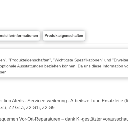
rstellerinformationen
Produkteigenschaften
n", "Produkteigenschaften", "Wichtigste Spezifikationen" und "Erweite
 optionale Ausstattungen beziehen können. Da uns diese Information von
ssen
ion Alerts - Serviceerweiterung - Arbeitszeit und Ersatzteile (fü
 G1i, Z2 G1a, Z2 G1i, Z2 G9
equemen Vor-Ort-Reparaturen – dank KI-gestützter voraussc