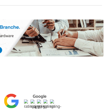
Google
4.7
/ 5