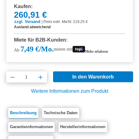
Kaufen:
260,91 €
zzgl. Versand
|
Preis exkl. MwSt: 219,25 €
Ausland abweichend
Miete für B2B-Kunden:
7,49 €/Mo.
mieten mit
Ab
Mehr erfahren
Produkt Anzahl: Gib den gewünschten Wert e
In den Warenkorb
Weitere Informationen zum Produkt
Beschreibung
Technische Daten
Garantieinformationen
Herstellerinformationen