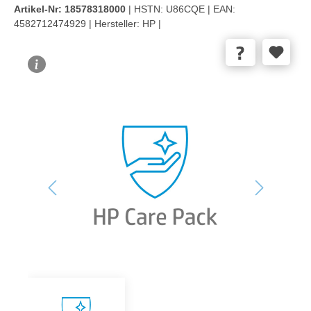
Artikel-Nr:
18578318000
| HSTN:
U86CQE |
EAN:
4582712474929 |
Hersteller:
HP |
Bildergalerie überspringen