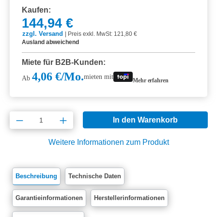
Kaufen:
144,94 €
zzgl. Versand
|
Preis exkl. MwSt: 121,80 €
Ausland abweichend
Miete für B2B-Kunden:
4,06 €/Mo.
mieten mit
Ab
Mehr erfahren
Produkt Anzahl: Gib den gewünschten Wert e
In den Warenkorb
Weitere Informationen zum Produkt
Beschreibung
Technische Daten
Garantieinformationen
Herstellerinformationen