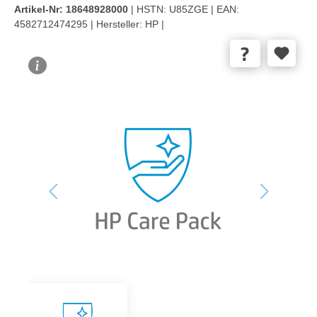
Artikel-Nr:
18648928000
| HSTN:
U85ZGE |
EAN:
4582712474295 |
Hersteller:
HP |
Bildergalerie überspringen