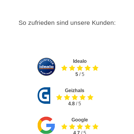
So zufrieden sind unsere Kunden:
Idealo
5
/ 5
Geizhals
4.8
/ 5
Google
4.7
/ 5