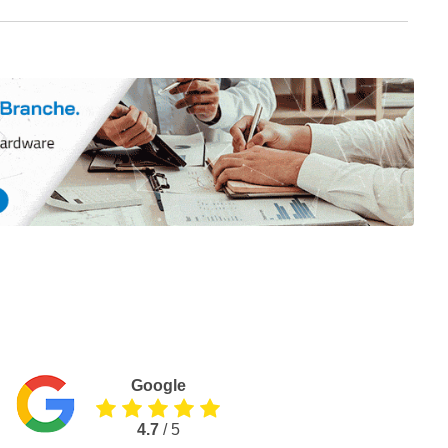
Google
4.7
/ 5