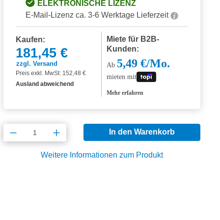
ELEKTRONISCHE LIZENZ
E-Mail-Lizenz ca. 3-6 Werktage Lieferzeit
Miete für B2B-
Kaufen:
Kunden:
181,45 €
5,49 €/Mo.
zzgl. Versand
Ab
Preis exkl. MwSt: 152,48 €
mieten mit
Ausland abweichend
Mehr erfahren
Produkt Anzahl: Gib den gewünschten Wert
In den Warenkorb
Weitere Informationen zum Produkt