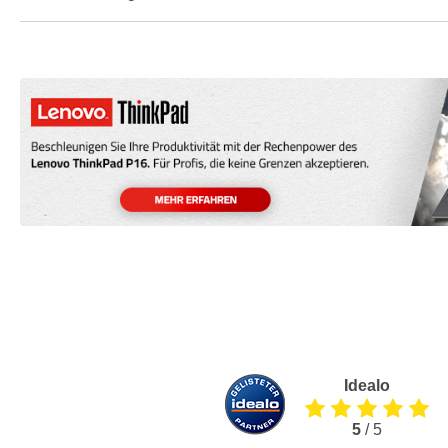
Idealo
5
/ 5