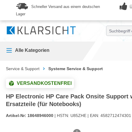
springen
Zur Hauptnavigation springen
Schneller Versand aus einem deutschen
Ü
Lager
Alle Kategorien
Service & Support
Systeme Service & Support
VERSANDKOSTENFREI
HP Electronic HP Care Pack Onsite Support wi
Ersatzteile (für Notebooks)
Artikel-Nr:
18648946000
| HSTN:
U85ZHE |
EAN:
4582712474301