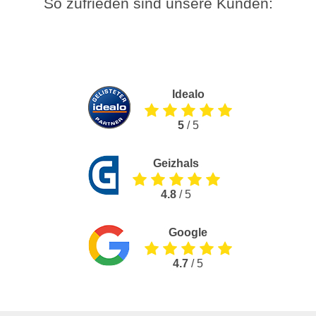
So zufrieden sind unsere Kunden:
Idealo
5
/ 5
Geizhals
4.8
/ 5
Google
4.7
/ 5