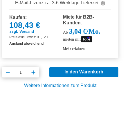
E-Mail-Lizenz ca. 3-6 Werktage Lieferzeit
Miete für B2B-
Kaufen:
Kunden:
108,43 €
3,04 €/Mo.
zzgl. Versand
Ab
Preis exkl. MwSt: 91,12 €
mieten mit
Ausland abweichend
Mehr erfahren
Produkt Anzahl: Gib den gewünschten Wert
In den Warenkorb
Weitere Informationen zum Produkt