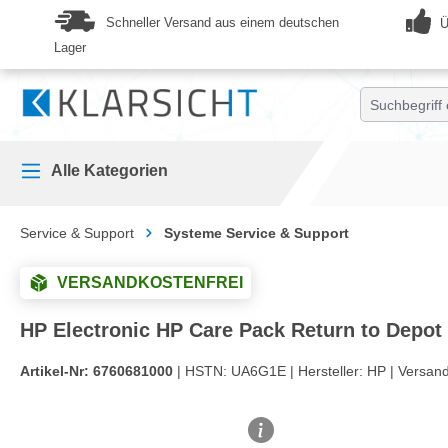
springen
Zur Hauptnavigation springen
Schneller Versand aus einem deutschen
Ü
Lager
Alle Kategorien
Service & Support
Systeme Service & Support
VERSANDKOSTENFREI
HP Electronic HP Care Pack Return to Depot -
Artikel-Nr:
6760681000
| HSTN:
UA6G1E |
Hersteller:
HP |
Versan