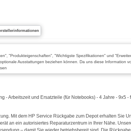
rstellerinformationen
n", "Produkteigenschaften", "Wichtigste Spezifikationen" und "Erweite
 optionale Ausstattungen beziehen können. Da uns diese Information von
ssen
g - Arbeitszeit und Ersatzteile (für Notebooks) - 4 Jahre - 9x
ützung. Mit dem HP Service Rückgabe zum Depot erhalten Sie Un
ät an ein autorisiertes Reparaturzentrum in Ihrer Nähe. Unsere
ksendung – damit Sie wieder betriebsbereit sind. Die Rückgabe