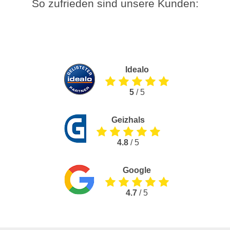
So zufrieden sind unsere Kunden:
Idealo
5
/ 5
Geizhals
4.8
/ 5
Google
4.7
/ 5