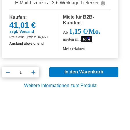
E-Mail-Lizenz ca. 3-6 Werktage Lieferzeit
Miete für B2B-
Kaufen:
Kunden:
41,01 €
1,15 €/Mo.
zzgl. Versand
Ab
Preis exkl. MwSt: 34,46 €
mieten mit
Ausland abweichend
Mehr erfahren
Produkt Anzahl: Gib den gewünschten Wert
In den Warenkorb
Weitere Informationen zum Produkt