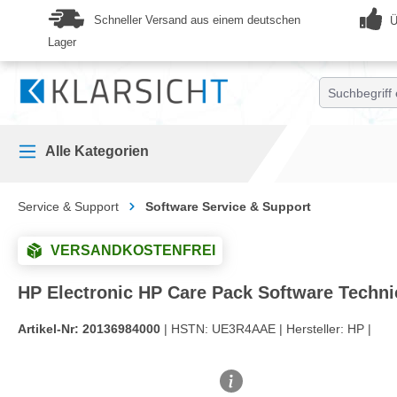
springen
Zur Hauptnavigation springen
Schneller Versand aus einem deutschen
Ü
Lager
Alle Kategorien
Service & Support
Software Service & Support
VERSANDKOSTENFREI
HP Electronic HP Care Pack Software Techni
Artikel-Nr:
20136984000
| HSTN:
UE3R4AAE |
Hersteller:
HP |