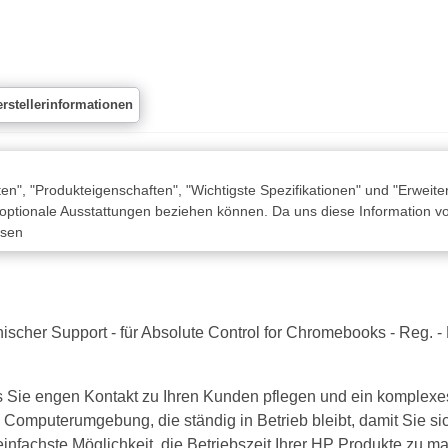
rstellerinformationen
n", "Produkteigenschaften", "Wichtigste Spezifikationen" und "Erweite
 optionale Ausstattungen beziehen können. Da uns diese Information von
ssen
scher Support - für Absolute Control for Chromebooks - Reg. - E
 Sie engen Kontakt zu Ihren Kunden pflegen und ein komplexes 
e Computerumgebung, die ständig in Betrieb bleibt, damit Sie s
nfachste Möglichkeit, die Betriebszeit Ihrer HP Produkte zu m