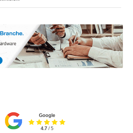
Google
4.7
/ 5