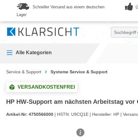
springen
Zur Hauptnavigation springen
Schneller Versand aus einem deutschen
Ü
Lager
Alle Kategorien
Service & Support
Systeme Service & Support
VERSANDKOSTENFREI
HP HW-Support am nächsten Arbeitstag vor O
Artikel-Nr:
4750566000
| HSTN:
U9CQ1E |
Hersteller:
HP |
Versan