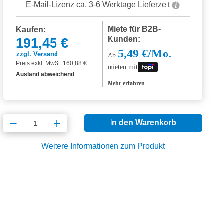
E-Mail-Lizenz ca. 3-6 Werktage Lieferzeit
Miete für B2B-
Kaufen:
Kunden:
191,45 €
5,49 €/Mo.
zzgl. Versand
Ab
Preis exkl. MwSt: 160,88 €
mieten mit
Ausland abweichend
Mehr erfahren
Produkt Anzahl: Gib den gewünschten Wert
In den Warenkorb
Weitere Informationen zum Produkt