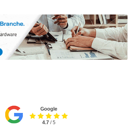
Google
4.7
/ 5