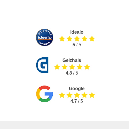
Idealo
5
/ 5
Geizhals
4.8
/ 5
Google
4.7
/ 5