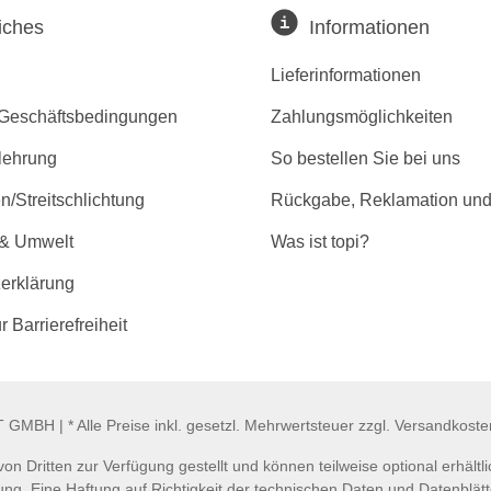
iches
Informationen
Lieferinformationen
 Geschäftsbedingungen
Zahlungsmöglichkeiten
lehrung
So bestellen Sie bei uns
/Streitschlichtung
Rückgabe, Reklamation und
 & Umwelt
Was ist topi?
erklärung
r Barrierefreiheit
GMBH | * Alle Preise inkl. gesetzl. Mehrwertsteuer zzgl. Versandkost
n Dritten zur Verfügung gestellt und können teilweise optional erhäl
ng. Eine Haftung auf Richtigkeit der technischen Daten und Datenblätt