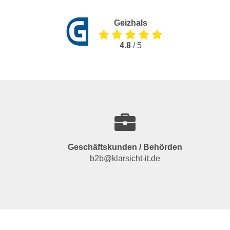
Geizhals
4.8
/ 5
Geschäftskunden / Behörden
b2b@klarsicht-it.de