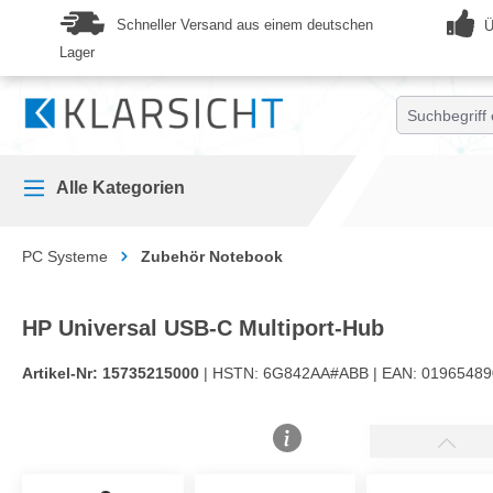
springen
Zur Hauptnavigation springen
Schneller Versand aus einem deutschen
Ü
Lager
Alle Kategorien
PC Systeme
Zubehör Notebook
HP Universal USB-C Multiport-Hub
Artikel-Nr:
15735215000
| HSTN:
6G842AA#ABB |
EAN:
01965489
Bildergalerie überspringen