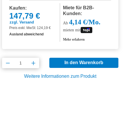
Miete für B2B-
Kaufen:
Kunden:
147,79 €
4,14 €/Mo.
zzgl. Versand
Ab
Preis exkl. MwSt: 124,19 €
mieten mit
Ausland abweichend
Mehr erfahren
Produkt Anzahl: Gib den gewünschten Wert
In den Warenkorb
Weitere Informationen zum Produkt