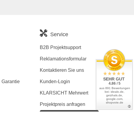
Service
B2B Projektsupport
Reklamationsformular
Kontaktieren Sie uns
SEHR GUT
 Garantie
Kunden-Login
4.86 / 5
aus 891 Bewertungen
bei: idealo.de,
KLARSICHT Mehrwert
geizhals.de,
google.com,
shopvote.de
Projektpreis anfragen
Kaufvertrag widerrufen