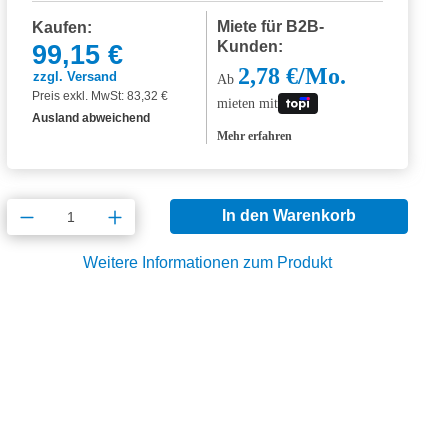
Miete für B2B-
Kaufen:
Kunden:
99,15 €
2,78 €/Mo.
zzgl. Versand
Ab
Preis exkl. MwSt: 83,32 €
mieten mit
Ausland abweichend
Mehr erfahren
Produkt Anzahl: Gib den gewünschten Wert
In den Warenkorb
Weitere Informationen zum Produkt