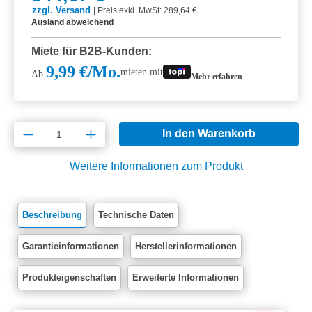
zzgl. Versand
|
Preis exkl. MwSt: 289,64 €
Ausland abweichend
Miete für B2B-Kunden:
9,99 €/Mo.
mieten mit
Ab
Mehr erfahren
Produkt Anzahl: Gib den gewünschten Wert e
In den Warenkorb
Weitere Informationen zum Produkt
Beschreibung
Technische Daten
Garantieinformationen
Herstellerinformationen
Produkteigenschaften
Erweiterte Informationen