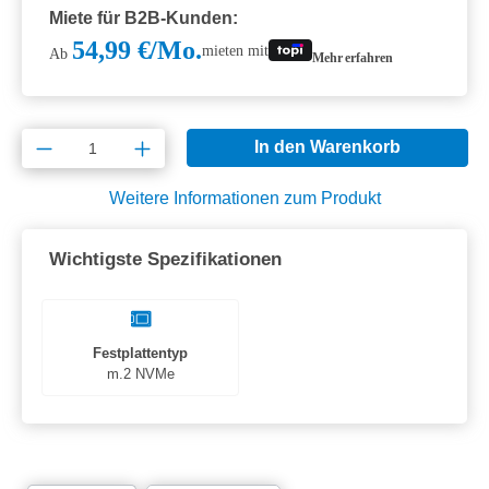
Miete für B2B-Kunden:
54,99 €/Mo.
mieten mit
Ab
Mehr erfahren
Produkt Anzahl: Gib den gewünschten Wert e
In den Warenkorb
Weitere Informationen zum Produkt
Wichtigste Spezifikationen
Festplattentyp
m.2 NVMe