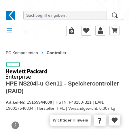
alt springen
PC Komponenten
Controller
HPE NS204i-u Gen11 - Speichercontroller
(RAID)
Artikel-Nr:
15155944000
| HSTN:
P48183-B21 |
EAN:
190017546834 |
Hersteller:
HPE |
Versandgewicht:
0.307 kg
Wichtiger Hinweis