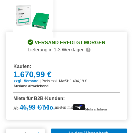
VERSAND ERFOLGT MORGEN
Lieferung in 1-3 Werktagen
Kaufen:
1.670,99 €
zzgl. Versand
|
Preis exkl. MwSt: 1.404,19 €
Ausland abweichend
Miete für B2B-Kunden:
46,99 €/Mo.
mieten mit
Ab
Mehr erfahren
Produkt Anzahl: Gib den gewünschten Wert e