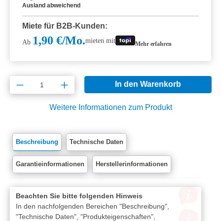
Ausland abweichend
Miete für B2B-Kunden:
1,90 €/Mo.
mieten mit
Ab
Mehr erfahren
Produkt Anzahl: Gib den gewünschten Wert e
In den Warenkorb
Weitere Informationen zum Produkt
Beschreibung
Technische Daten
Garantieinformationen
Herstellerinformationen
Beachten Sie bitte folgenden Hinweis
In den nachfolgenden Bereichen "Beschreibung",
"Technische Daten", "Produkteigenschaften",