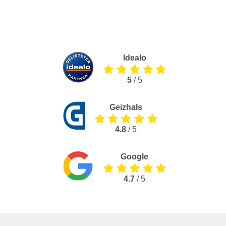
Idealo
5
/ 5
Geizhals
4.8
/ 5
Google
4.7
/ 5