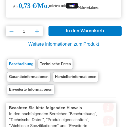
0,73 €/Mo.
mieten mit
Ab
Mehr erfahren
Produkt Anzahl: Gib den gewünschten Wert e
In den Warenkorb
Weitere Informationen zum Produkt
Beschreibung
Technische Daten
Garantieinformationen
Herstellerinformationen
Erweiterte Informationen
Beachten Sie bitte folgenden Hinweis
In den nachfolgenden Bereichen "Beschreibung",
"Technische Daten", "Produkteigenschaften",
"Wichtigste Spezifikationen" und "Erweiterte