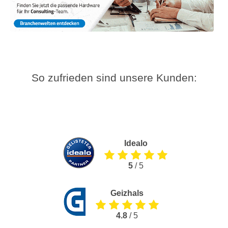
So zufrieden sind unsere Kunden:
Idealo
5
/ 5
Geizhals
4.8
/ 5