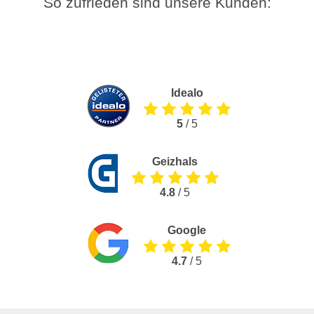
So zufrieden sind unsere Kunden:
Idealo
5
/ 5
Geizhals
4.8
/ 5
Google
4.7
/ 5