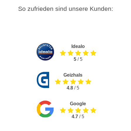
So zufrieden sind unsere Kunden:
Idealo
5
/ 5
Geizhals
4.8
/ 5
Google
4.7
/ 5