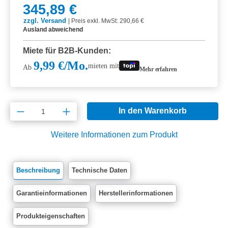
345,89 €
zzgl. Versand
|
Preis exkl. MwSt: 290,66 €
Ausland abweichend
Miete für B2B-Kunden:
9,99 €/Mo.
mieten mit
Ab
Mehr erfahren
Produkt Anzahl: Gib den gewünschten Wert e
In den Warenkorb
Weitere Informationen zum Produkt
Beschreibung
Technische Daten
Garantieinformationen
Herstellerinformationen
Produkteigenschaften