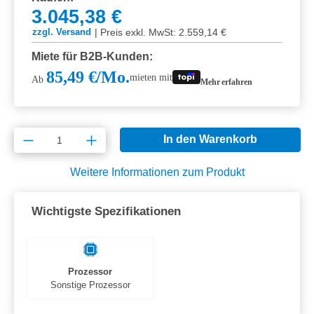
3.045,38 €
|
Preis exkl. MwSt: 2.559,14 €
zzgl. Versand
Miete für B2B-Kunden:
85,49 €/Mo.
mieten mit
Ab
Mehr erfahren
Produkt Anzahl: Gib den gewünschten Wert e
In den Warenkorb
Weitere Informationen zum Produkt
Wichtigste Spezifikationen
Prozessor
Sonstige Prozessor