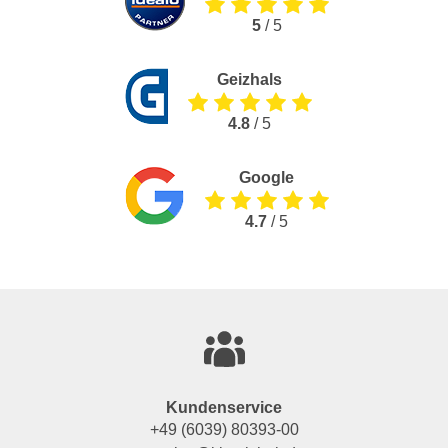
5
/ 5
Geizhals
4.8
/ 5
Google
4.7
/ 5
Kundenservice
+49 (6039) 80393-00