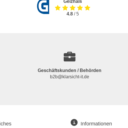
Geizhals
4.8
/ 5
Geschäftskunden / Behörden
b2b@klarsicht-it.de
iches
Informationen