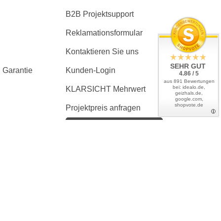
B2B Projektsupport
Reklamationsformular
Kontaktieren Sie uns
SEHR GUT
 Garantie
Kunden-Login
4.86 / 5
aus 891 Bewertungen
bei: idealo.de,
KLARSICHT Mehrwert
geizhals.de,
google.com,
shopvote.de
Projektpreis anfragen
Kaufvertrag widerrufen
en, wenn nicht anders angegeben
tliches Zubehör zeigen. Ausschlaggebend ist immer der Lieferumfang
er ist ausgeschlossen.