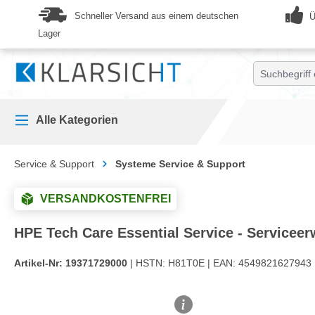
springen
Zur Hauptnavigation springen
Schneller Versand aus einem deutschen
Ü
Lager
Alle Kategorien
Service & Support
Systeme Service & Support
VERSANDKOSTENFREI
HPE Tech Care Essential Service - Serviceerwe
Artikel-Nr:
19371729000
| HSTN:
H81T0E |
EAN:
4549821627943 