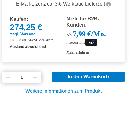
E-Mail-Lizenz ca. 3-6 Werktage Lieferzeit
Miete für B2B-
Kaufen:
Kunden:
274,25 €
7,99 €/Mo.
zzgl. Versand
Ab
Preis exkl. MwSt: 230,46 €
mieten mit
Ausland abweichend
Mehr erfahren
Produkt Anzahl: Gib den gewünschten Wert
In den Warenkorb
Weitere Informationen zum Produkt