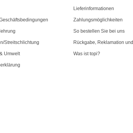
Lieferinformationen
 Geschäftsbedingungen
Zahlungsmöglichkeiten
lehrung
So bestellen Sie bei uns
/Streitschlichtung
Rückgabe, Reklamation und
 & Umwelt
Was ist topi?
erklärung
r Barrierefreiheit
GMBH | * Alle Preise inkl. gesetzl. Mehrwertsteuer zzgl. Versandkost
n Dritten zur Verfügung gestellt und können teilweise optional erhäl
ng. Eine Haftung auf Richtigkeit der technischen Daten und Datenblätt