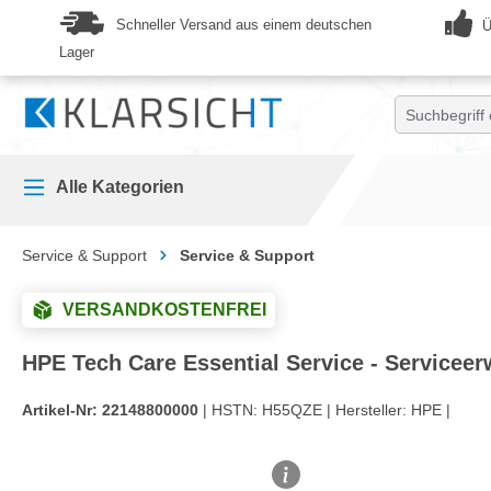
springen
Zur Hauptnavigation springen
Schneller Versand aus einem deutschen
Ü
Lager
Alle Kategorien
Service & Support
Service & Support
VERSANDKOSTENFREI
HPE Tech Care Essential Service - Serviceerwe
Artikel-Nr:
22148800000
| HSTN:
H55QZE |
Hersteller:
HPE |