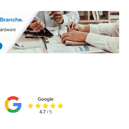
Google
4.7
/ 5