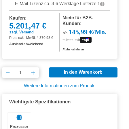
E-Mail-Lizenz ca. 3-6 Werktage Lieferzeit
Miete für B2B-
Kaufen:
Kunden:
5.201,47 €
145,99 €/Mo.
zzgl. Versand
Ab
Preis exkl. MwSt: 4.370,98 €
mieten mit
Ausland abweichend
Mehr erfahren
Produkt Anzahl: Gib den gewünschten Wert
In den Warenkorb
Weitere Informationen zum Produkt
Wichtigste Spezifikationen
Prozessor