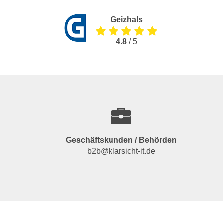
Geizhals
4.8
/ 5
Geschäftskunden / Behörden
b2b@klarsicht-it.de