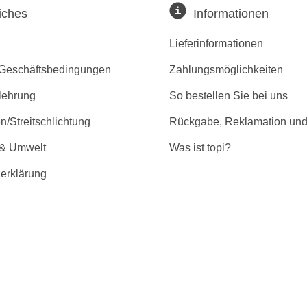
iches
Informationen
Lieferinformationen
 Geschäftsbedingungen
Zahlungsmöglichkeiten
lehrung
So bestellen Sie bei uns
/Streitschlichtung
Rückgabe, Reklamation und
 & Umwelt
Was ist topi?
erklärung
r Barrierefreiheit
GMBH | * Alle Preise inkl. gesetzl. Mehrwertsteuer zzgl. Versandkost
n Dritten zur Verfügung gestellt und können teilweise optional erhäl
ng. Eine Haftung auf Richtigkeit der technischen Daten und Datenblätt