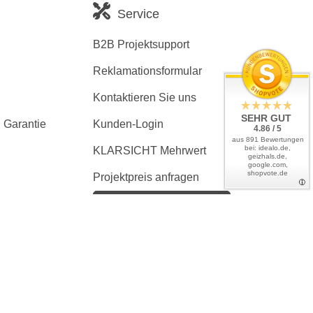
Service
B2B Projektsupport
Reklamationsformular
Kontaktieren Sie uns
SEHR GUT
 Garantie
Kunden-Login
4.86 / 5
aus 891 Bewertungen
bei: idealo.de,
KLARSICHT Mehrwert
geizhals.de,
google.com,
shopvote.de
Projektpreis anfragen
Kaufvertrag widerrufen
en, wenn nicht anders angegeben
tliches Zubehör zeigen. Ausschlaggebend ist immer der Lieferumfang
er ist ausgeschlossen.