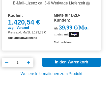
E-Mail-Lizenz ca. 3-6 Werktage Lieferzeit
Miete für B2B-
Kaufen:
Kunden:
1.420,54 €
39,99 €/Mo.
zzgl. Versand
Ab
Preis exkl. MwSt: 1.193,73 €
mieten mit
Ausland abweichend
Mehr erfahren
Produkt Anzahl: Gib den gewünschten Wert
In den Warenkorb
Weitere Informationen zum Produkt