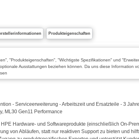
rstellerinformationen
Produkteigenschaften
n", "Produkteigenschaften", "Wichtigste Spezifikationen" und "Erweite
 optionale Ausstattungen beziehen können. Da uns diese Information von
ssen
n - Serviceerweiterung - Arbeitszeit und Ersatzteile - 3 Jahre - 
y, ML30 Gen11 Performance
ür HPE Hardware- und Softwareprodukte (einschließlich On-Pre
ng von Abläufen, statt nur reaktiven Support zu bieten und hi
Zugang zu produktspezifischen Experten und unterstützt Kunde