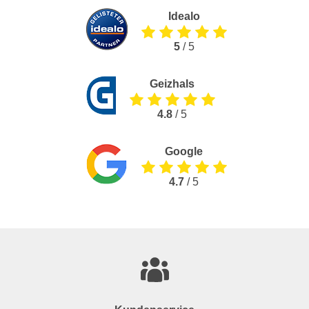
Idealo
5
/ 5
Geizhals
4.8
/ 5
Google
4.7
/ 5