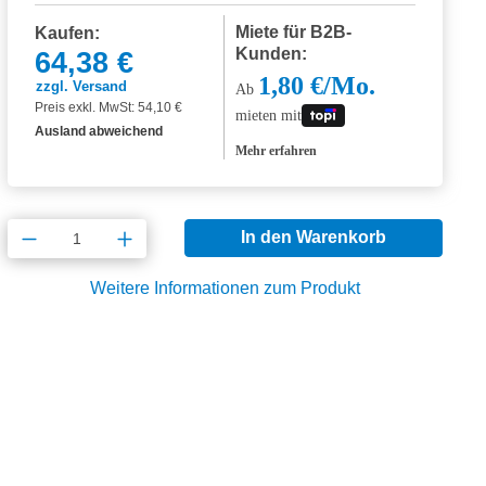
Miete für B2B-
Kaufen:
Kunden:
64,38 €
1,80 €/Mo.
zzgl. Versand
Ab
Preis exkl. MwSt: 54,10 €
mieten mit
Ausland abweichend
Mehr erfahren
Produkt Anzahl: Gib den gewünschten Wert
In den Warenkorb
Weitere Informationen zum Produkt