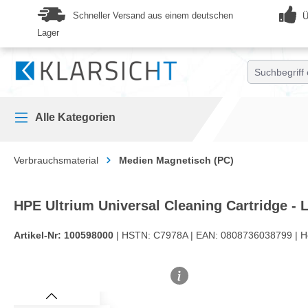
springen
Zur Hauptnavigation springen
Schneller Versand aus einem deutschen
Ü
Lager
Alle Kategorien
Verbrauchsmaterial
Medien Magnetisch (PC)
HPE Ultrium Universal Cleaning Cartridge - 
Artikel-Nr:
100598000
| HSTN:
C7978A |
EAN:
0808736038799 |
H
Bildergalerie überspringen