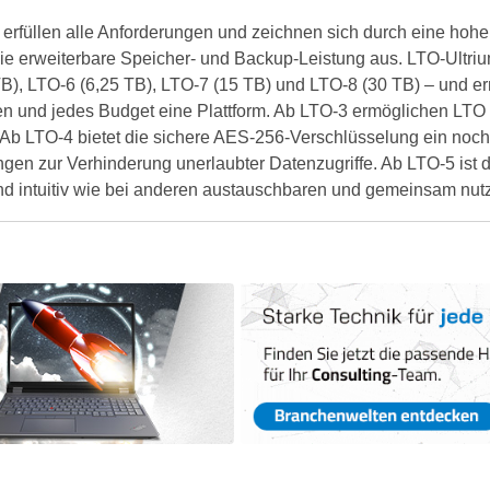
rfüllen alle Anforderungen und zeichnen sich durch eine hohe 
wie erweiterbare Speicher- und Backup-Leistung aus. LTO-Ultr
TB), LTO-6 (6,25 TB), LTO-7 (15 TB) und LTO-8 (30 TB) – und e
ngen und jedes Budget eine Plattform. Ab LTO-3 ermöglichen L
e. Ab LTO-4 bietet die sichere AES-256-Verschlüsselung ein no
ungen zur Verhinderung unerlaubter Datenzugriffe. Ab LTO-5 i
l und intuitiv wie bei anderen austauschbaren und gemeinsam n