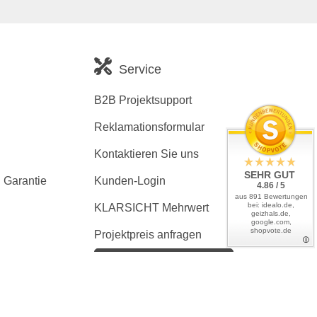
Service
B2B Projektsupport
Reklamationsformular
Kontaktieren Sie uns
SEHR GUT
 Garantie
Kunden-Login
4.86 / 5
aus 891 Bewertungen
bei: idealo.de,
KLARSICHT Mehrwert
geizhals.de,
google.com,
shopvote.de
Projektpreis anfragen
Kaufvertrag widerrufen