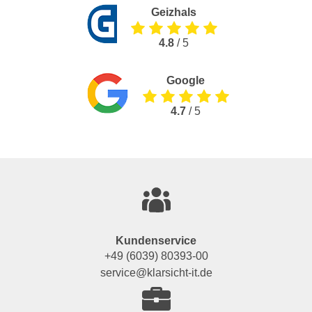
Geizhals
4.8
/ 5
Google
4.7
/ 5
Kundenservice
+49 (6039) 80393-00
service@klarsicht-it.de