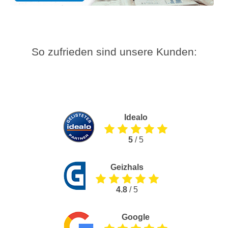
So zufrieden sind unsere Kunden:
Idealo
5
/ 5
Geizhals
4.8
/ 5
Google