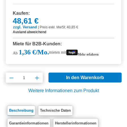
Kaufen:
48,61 €
zzgl. Versand
|
Preis exkl. MwSt: 40,85 €
Ausland abweichend
Miete für B2B-Kunden:
1,36 €/Mo.
mieten mit
Ab
Mehr erfahren
Produkt Anzahl: Gib den gewünschten Wert e
In den Warenkorb
Weitere Informationen zum Produkt
Beschreibung
Technische Daten
Garantieinformationen
Herstellerinformationen