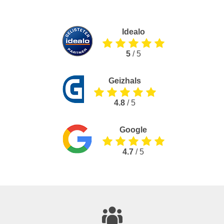
Idealo
5
/ 5
Geizhals
4.8
/ 5
Google
4.7
/ 5