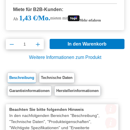
Miete für B2B-Kunden:
1,43 €/Mo.
mieten mit
Ab
Mehr erfahren
Produkt Anzahl: Gib den gewünschten Wert e
In den Warenkorb
Weitere Informationen zum Produkt
Beschreibung
Technische Daten
Garantieinformationen
Herstellerinformationen
Beachten Sie bitte folgenden Hinweis
In den nachfolgenden Bereichen "Beschreibung",
"Technische Daten", "Produkteigenschaften",
"Wichtigste Spezifikationen" und "Erweiterte