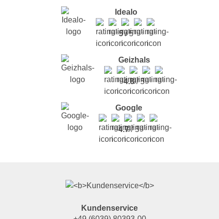
Idealo
5
/ 5
Geizhals
4.8
/ 5
Google
4.7
/ 5
Kundenservice
+49 (6039) 80393-00