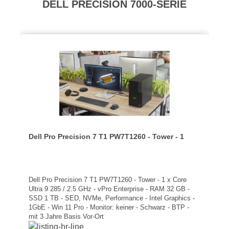
Produktgalerie überspringen
DELL PRECISION 7000-SERIE
Dell Pro Precision 7 T1 PW7T1260 - Tower - 1
Dell Pro Precision 7 T1 PW7T1260 - Tower - 1 x Core
Ultra 9 285 / 2.5 GHz - vPro Enterprise - RAM 32 GB -
SSD 1 TB - SED, NVMe, Performance - Intel Graphics -
1GbE - Win 11 Pro - Monitor: keiner - Schwarz - BTP -
mit 3 Jahre Basis Vor-Ort