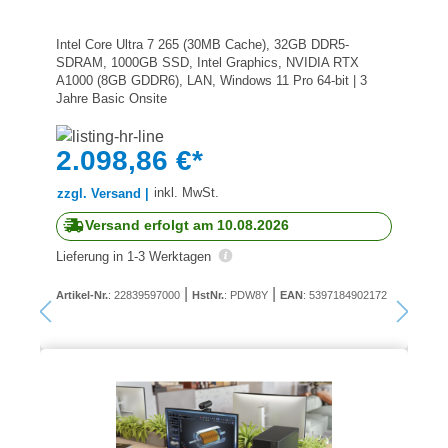
Intel Core Ultra 7 265 (30MB Cache), 32GB DDR5-
SDRAM, 1000GB SSD, Intel Graphics, NVIDIA RTX
A1000 (8GB GDDR6), LAN, Windows 11 Pro 64-bit | 3
Jahre Basic Onsite
2.098,86 €*
inkl. MwSt.
zzgl. Versand |
Versand erfolgt am 10.08.2026
Lieferung in 1-3 Werktagen
|
|
Artikel-Nr.
: 22839597000
HstNr.
: PDW8Y
EAN
: 5397184902172