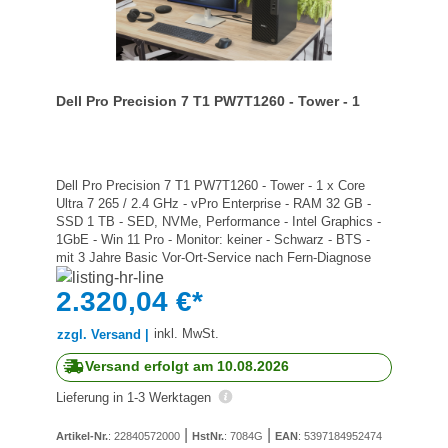
Dell Pro Precision 7 T1 PW7T1260 - Tower - 1
Dell Pro Precision 7 T1 PW7T1260 - Tower - 1 x Core
Ultra 7 265 / 2.4 GHz - vPro Enterprise - RAM 32 GB -
SSD 1 TB - SED, NVMe, Performance - Intel Graphics -
1GbE - Win 11 Pro - Monitor: keiner - Schwarz - BTS -
mit 3 Jahre Basic Vor-Ort-Service nach Fern-Diagnose
mit Hardware-Unterstützung nur für Partner
2.320,04 €*
inkl. MwSt.
zzgl. Versand |
Versand erfolgt am 10.08.2026
Lieferung in 1-3 Werktagen
|
|
Artikel-Nr.
: 22840572000
HstNr.
: 7084G
EAN
: 5397184952474