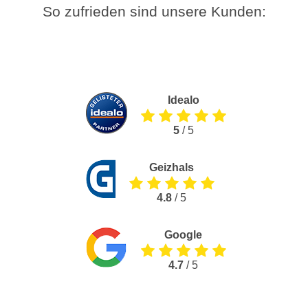
So zufrieden sind unsere Kunden:
Idealo
5
/ 5
Geizhals
4.8
/ 5
Google
4.7
/ 5