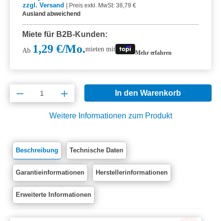
zzgl. Versand
|
Preis exkl. MwSt: 38,79 €
Ausland abweichend
Miete für B2B-Kunden:
1,29 €/Mo.
mieten mit
Ab
Mehr erfahren
Produkt Anzahl: Gib den gewünschten Wert e
In den Warenkorb
Weitere Informationen zum Produkt
Beschreibung
Technische Daten
Garantieinformationen
Herstellerinformationen
Erweiterte Informationen