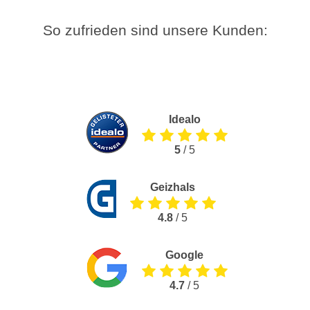
So zufrieden sind unsere Kunden:
Idealo
5
/ 5
Geizhals
4.8
/ 5
Google
4.7
/ 5