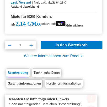
zzgl. Versand
|
Preis exkl. MwSt: 64,18 €
Ausland abweichend
Miete für B2B-Kunden:
2,14 €/Mo.
mieten mit
Ab
Mehr erfahren
Produkt Anzahl: Gib den gewünschten Wert e
In den Warenkorb
Weitere Informationen zum Produkt
Beschreibung
Technische Daten
Garantieinformationen
Herstellerinformationen
Beachten Sie bitte folgenden Hinweis
In den nachfolgenden Bereichen "Beschreibung",