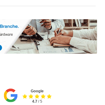
Google
4.7
/ 5