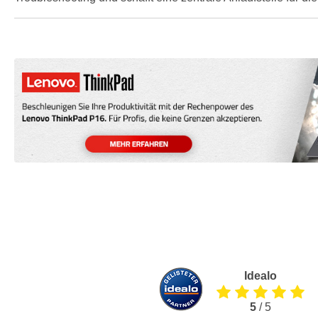
Idealo
5
/ 5