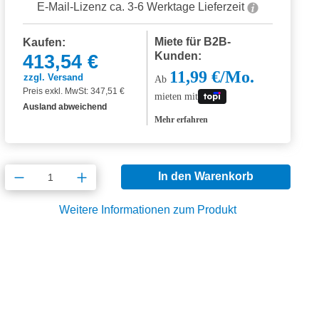
E-Mail-Lizenz ca. 3-6 Werktage Lieferzeit
Miete für B2B-
Kaufen:
Kunden:
413,54 €
11,99 €/Mo.
zzgl. Versand
Ab
Preis exkl. MwSt: 347,51 €
mieten mit
Ausland abweichend
Mehr erfahren
Produkt Anzahl: Gib den gewünschten Wert
In den Warenkorb
Weitere Informationen zum Produkt