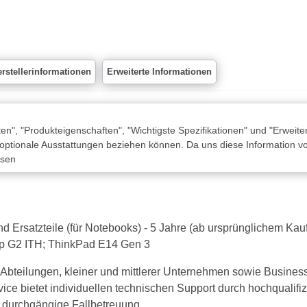
rstellerinformationen
Erweiterte Informationen
n", "Produkteigenschaften", "Wichtigste Spezifikationen" und "Erweite
 optionale Ausstattungen beziehen können. Da uns diese Information von
ssen
nd Ersatzteile (für Notebooks) - 5 Jahre (ab ursprünglichem Kau
15p G2 ITH; ThinkPad E14 Gen 3
-Abteilungen, kleiner und mittlerer Unternehmen sowie Busines
vice bietet individuellen technischen Support durch hochqualifi
ie durchgängige Fallbetreuung.