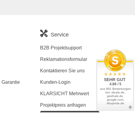
Service
B2B Projektsupport
Reklamationsformular
Kontaktieren Sie uns
SEHR GUT
 Garantie
Kunden-Login
4.86 / 5
aus 891 Bewertungen
bei: idealo.de,
KLARSICHT Mehrwert
geizhals.de,
google.com,
shopvote.de
Projektpreis anfragen
Kaufvertrag widerrufen