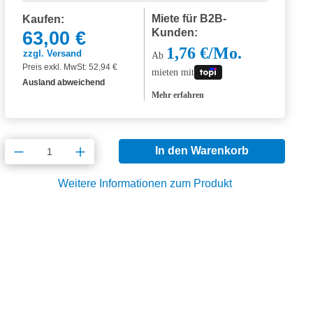
Miete für B2B-
Kaufen:
Kunden:
63,00 €
1,76 €/Mo.
zzgl. Versand
Ab
Preis exkl. MwSt: 52,94 €
mieten mit
Ausland abweichend
Mehr erfahren
Produkt Anzahl: Gib den gewünschten Wert
In den Warenkorb
Weitere Informationen zum Produkt