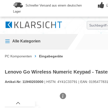
springen
Zur Hauptnavigation springen
Schneller Versand aus einem deutschen
Ü
Lager
Alle Kategorien
PC Komponenten
Eingabegeräte
Lenovo Go Wireless Numeric Keypad - Taste
Artikel-Nr:
11940203000
| HSTN:
4Y41C33791 |
EAN:
0195477831
Bildergalerie überspringen