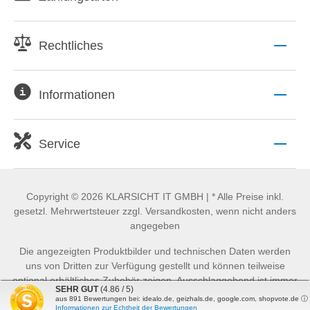
Rechtliches
Informationen
Service
Copyright © 2026 KLARSICHT IT GMBH | * Alle Preise inkl.
gesetzl. Mehrwertsteuer zzgl. Versandkosten, wenn nicht anders
angegeben
Die angezeigten Produktbilder und technischen Daten werden
uns von Dritten zur Verfügung gestellt und können teilweise
optional erhältliches Zubehör zeigen. Ausschlaggebend ist immer
SEHR GUT
(4.86 / 5)
der Lieferumfang der Produktbeschreibung. Eine Haftung auf
aus
891
Bewertungen bei: idealo.de, geizhals.de, google.com, shopvote.de ⓘ
Richtigkeit der technischen Daten und Datenblätter ist
Informationen zur Echtheit der Bewertungen