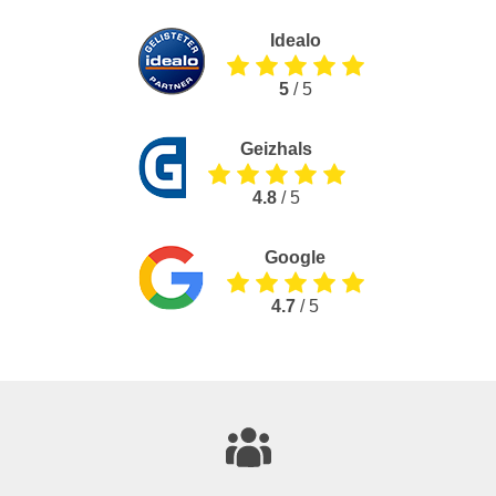
Idealo
5
/ 5
Geizhals
4.8
/ 5
Google
4.7
/ 5